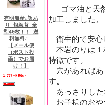
ゴマ油と天然
加工しました。
有明海産☆訳あ
り 焼海苔 全
型40枚！！ 送
衛生的で安心
料無料♪
【メール便
本岩のりは１
（ポスト投
特徴です。
函）でお届
け！】
穴があればあ
1,777円(税込)
す。
あっさりした
お子様のおや