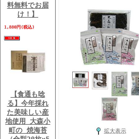
料無料でお届
け！】
1,880円(税込)
【食通も唸
る】今年採れ
た美味しい産
地使用 大森小
町の 焼海苔
拡大表示