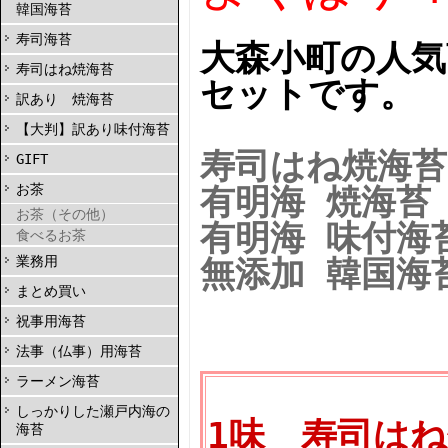
韓国海苔
寿司海苔
大森小町の人気
寿司はね焼海苔
セットです。
訳あり 焼海苔
【大判】訳あり味付海苔
寿司はね焼海苔
GIFT
お茶
有明海 焼海苔（
お茶（その他）
有明海 味付海
食べるお茶
業務用
無添加 韓国海苔
まとめ買い
祝事用海苔
法事（仏事）用海苔
ラーメン海苔
しっかりした瀬戸内海の
1味 寿司はね
海苔