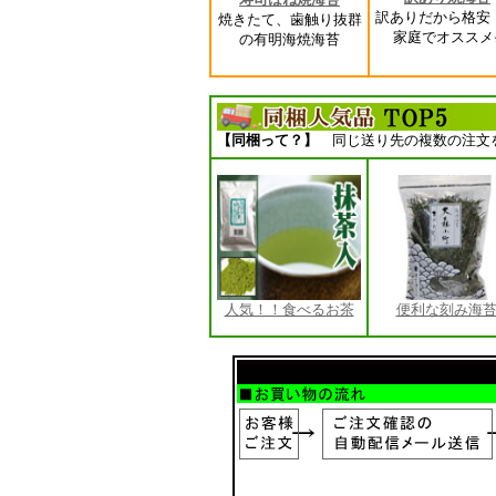
訳ありだから格安
焼きたて、歯触り抜群
家庭でオススメ
の有明海焼海苔
【同梱って？】
同じ送り先の複数の注文を
人気！！食べるお茶
便利な刻み海