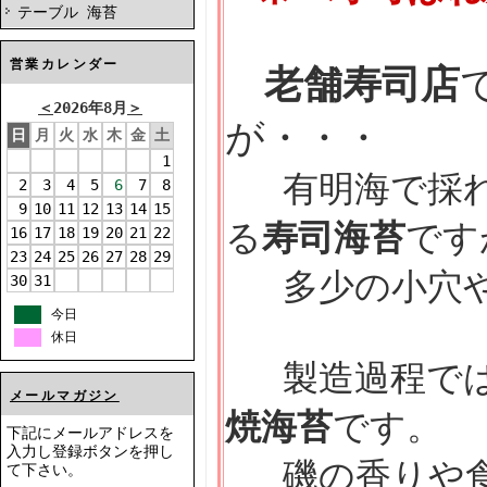
テーブル 海苔
営業カレンダー
老舗寿司店
＜
2026年8月
＞
が・・・
日
月
火
水
木
金
土
1
有明海で採れ
2
3
4
5
6
7
8
9
10
11
12
13
14
15
る
寿司海苔
です
16
17
18
19
20
21
22
23
24
25
26
27
28
29
多少の小穴や
30
31
今日
休日
製造過程では
メールマガジン
焼海苔
です。
下記にメールアドレスを
入力し登録ボタンを押し
磯の香りや食
て下さい。