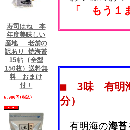
「 もう１
寿司はね 本
年度美味しい
産地 老舗の
訳あり 焼海苔
15帖 (全型
150枚）送料無
料 おまけ
■ 3味 有明
付！
6,980円(税込)
分）
有明海の
海苔