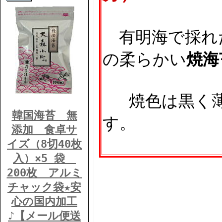
有明海で採れ
の柔らかい
焼海
焼色は黒く薄
韓国海苔 無
す。
添加 食卓サ
イズ（8切40枚
入）×5 袋
200枚 アルミ
チャック袋★安
心の国内加工
♪【メール便送