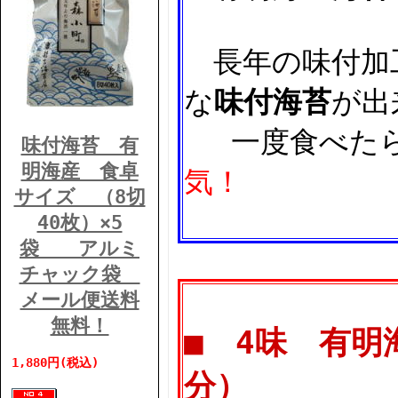
長年の味付加工
な
味付海苔
が出
一度食べたら
味付海苔 有
明海産 食卓
気！
サイズ （8切
40枚）×5
袋 アルミ
チャック袋
メール便送料
無料！
■ 4味 有明
1,880円(税込)
分）