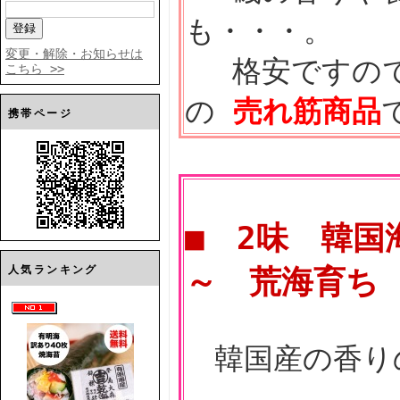
も・・・。
変更・解除・お知らせは
格安ですので
こちら >>
の
売れ筋商品
携帯ページ
■ 2味
韓国
人気ランキング
～ 荒海育ち
韓国産の香り