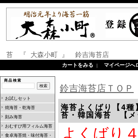
苔 『 大森小町 』 鈴吉海苔店
カートをみる
マイページへ
｜
商品検索
鈴吉海苔店ＴＯＰ
お試しセット
海苔よくばり【4種
焼海苔・乾海苔
苔・韓国海苔 【メ
刻み海苔
おむすび用フィルム海苔
よくばり
食卓海苔焼・味付海苔・