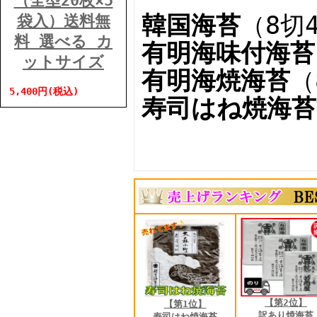
（全型20枚×5
韓国海苔
（8切4
袋入）送料無
料 選べる カ
有明海
味付海苔
ットサイズ
有明海
焼海苔
（
5,400円(税込)
寿司はね
焼海苔
【第2位】
【第1位】
訳あり焼海苔
寿司はね焼海苔