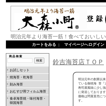
明治元年より海苔一筋！食べておいしい
カートをみる
マイページへログイン
｜
商品検索
鈴吉海苔店ＴＯＰ
お試しセット
焼海苔・乾海苔
明治元年の創業以来
ている御焼海 苔『
刻み海苔
寿司屋風味に少し強
おむすび用フィルム海苔
に発送しております
価格は問屋直売につ
食卓海苔焼・味付海苔・
す。
韓国海苔
大森