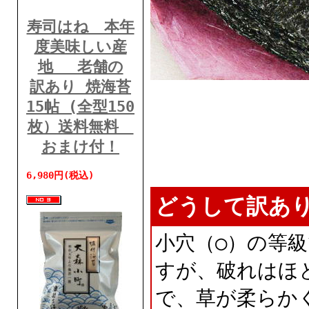
寿司はね 本年
度美味しい産
地 老舗の
訳あり 焼海苔
15帖 (全型150
枚）送料無料
おまけ付！
6,980円(税込)
どうして訳あ
小穴（○）の等
すが、破れはほ
で、草が柔らか