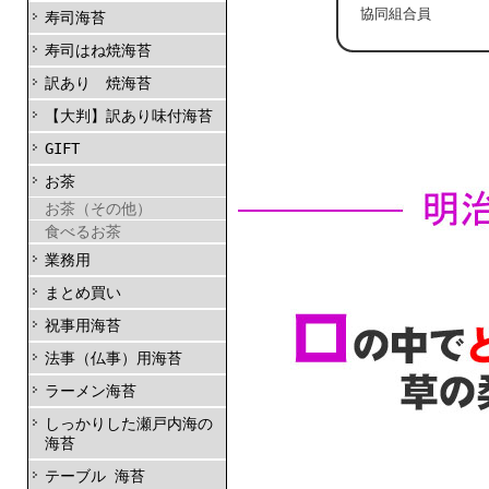
協同組合員
寿司海苔
寿司はね焼海苔
訳あり 焼海苔
【大判】訳あり味付海苔
GIFT
お茶
お茶（その他）
食べるお茶
業務用
まとめ買い
祝事用海苔
法事（仏事）用海苔
ラーメン海苔
しっかりした瀬戸内海の
海苔
テーブル 海苔