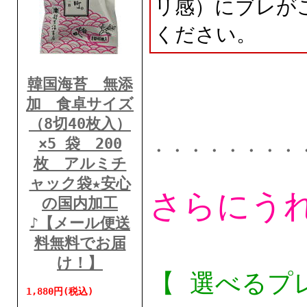
リ感）にブレが
ください。
韓国海苔 無添
加 食卓サイズ
（8切40枚入）
×5 袋 200
・・・・・・・・
枚 アルミチ
ャック袋★安心
さらにう
の国内加工
♪【メール便送
料無料でお届
け！】
【 選べるプ
1,880円(税込)