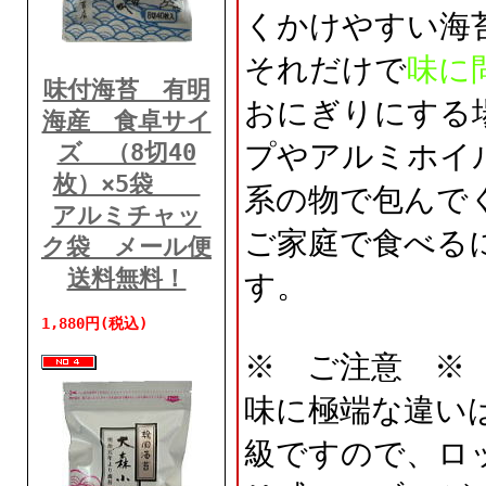
くかけやすい海
それだけで
味に
味付海苔 有明
おにぎりにする
海産 食卓サイ
プやアルミホイ
ズ （8切40
枚）×5袋
系の物で包んで
アルミチャッ
ご家庭で食べる
ク袋 メール便
送料無料！
す。
1,880円(税込)
※ ご注意 ※
味に極端な違い
級ですので、ロ