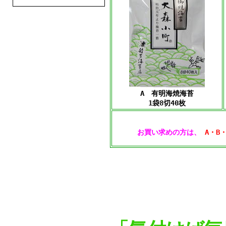
A 有明海焼海苔
1袋8切40枚
お買い求めの方は、
A・B・