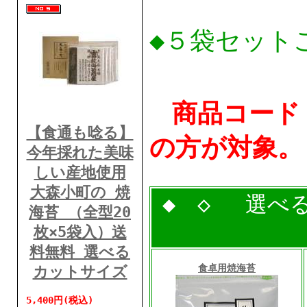
◆５袋セット
商品コード：
【食通も唸る】
の方が対象。
今年採れた美味
しい産地使用
大森小町の 焼
◆ ◇ 選べ
海苔 （全型20
枚×5袋入）送
料無料 選べる
食卓用焼海苔
カットサイズ
5,400円(税込)