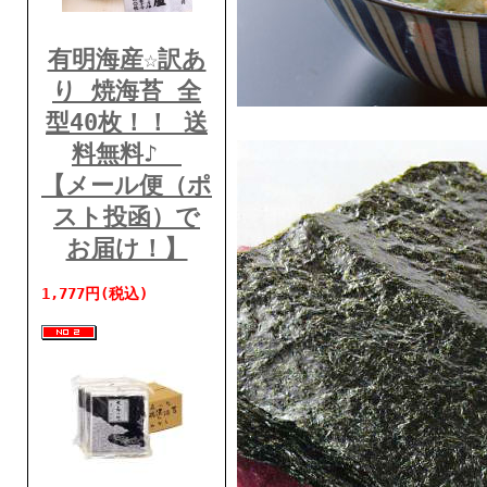
有明海産☆訳あ
り 焼海苔 全
型40枚！！ 送
料無料♪
【メール便（ポ
スト投函）で
お届け！】
1,777円(税込)