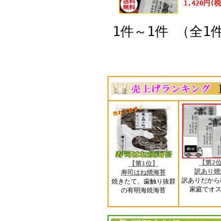
1,420円(
1件～1件 （全1
【第2
【第1位】
訳あり焼
寿司はね焼海苔
訳ありだから
焼きたて、歯触り抜群
家庭でオス
の有明海焼海苔