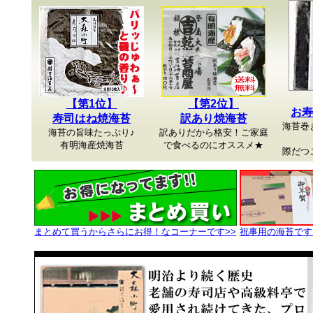
【第1位】
【第2位】
お寿
寿司はね焼海苔
訳あり焼海苔
海苔巻
海苔の旨味たっぷり♪
訳ありだから格安！ご家庭
有明海産焼海苔
で食べるのにオススメ★
際だつ
まとめて買うからさらにお得
！なコーナーです>>
祝事用の海苔です