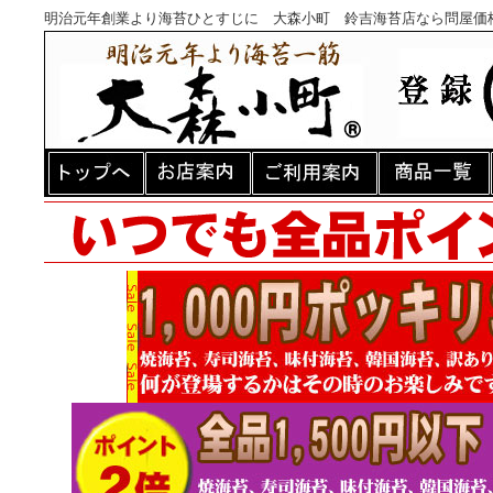
明治元年創業より海苔ひとすじに 大森小町 鈴吉海苔店なら問屋価