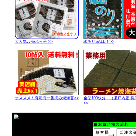
大人気♪♪売れっ子 >>
訳ありSALE！>>
オススメ！有明海一番摘み焼海苔>>
全型100枚分 （瀬戸内産 
>>