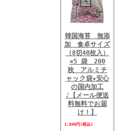
韓国海苔 無添
加 食卓サイズ
（8切40枚入）
×5 袋 200
枚 アルミチ
ャック袋★安心
の国内加工
♪【メール便送
料無料でお届
け！】
1,880円(税込)