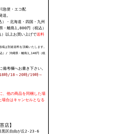
佐川急便・エコ配
発送。
込）・北海道・四国・九州
県・離島1,800円（税込）
税込）以上お買い上げで
送料
地域は別途送料を頂戴いたします。
込）/ 沖縄県・離島1,140円（税
に備考欄へお書き下さい。
18時/18～20時/19時～
に、他の商品を同梱した場
た場合はキャンセルとなる
苔店】
目黒区自由が丘2-23-6