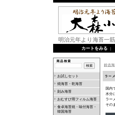
明治元年より海苔一筋
カートをみる
｜
商品検索
鈴吉海
お試しセット
ラー
焼海苔・乾海苔
国内
刻み海苔
水分
ラー
おむすび用フィルム海苔
その
食卓海苔焼・味付海苔・
韓国海苔