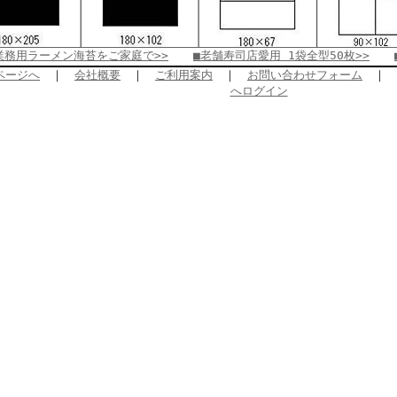
業務用ラーメン海苔をご家庭で>>
■老舗寿司店愛用 1袋全型50枚>>
ページへ
｜
会社概要
｜
ご利用案内
｜
お問い合わせフォーム
｜
へログイン