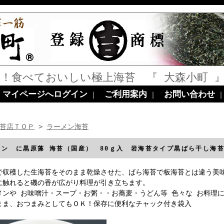
！食べておいしい極上海苔 『 大森小町 
マイページへログイン
ご利用案内
お問い合わせ
｜
｜
苔店ＴＯＰ
>
ラーメン海苔
メン に黒原藻 海苔（国産） 80ｇ入 岩海苔タイプ黒ばら干し海
で収穫した生海苔をそのまま乾燥させた、ばら海苔で板海苔とは違う美
に触れると磯の香が広がり料理が引き立ちます。
メンや お味噌汁・スープ・お粥・・お蕎麦・うどん等 色々な お料理
まま、おつまみとしてもＯＫ！保存に便利なチャック付き袋入