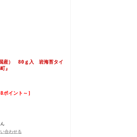
国産） 80ｇ入 岩海苔タイ
小町』
)
18ポイント～]
せん
問い合わせる