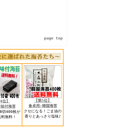
page top
【第5位】
4位】
食卓用-韓国海苔
-味付海苔
クセになる！ごま油の
8切400枚が
香りとあっさり塩味♪
送料無料！