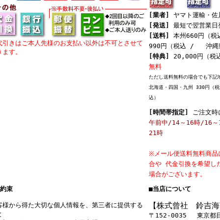
[業者]
ヤマト運輸・
[発送]
最短で翌営業日
[送料]
本州660円（税
代引きはご本人先様のお支払い以外は不可とさせて
990円（税込 / 沖縄
きます。
[特典]
20,000円（
無料
ただし送料無料の場合でも下記
北海道・四国・九州 330円（税
込）
[時間帯指定]
ご注文時
午前中/14～16時/16～
21時
※メール便送料無料商品
合や 代金引換を希望し
場合がございます。
お約束
■当店について
【株式曾社 鈴吉海
客様から得た大切な個人情報を、第三者に提供する
と
〒152-0035 東京都