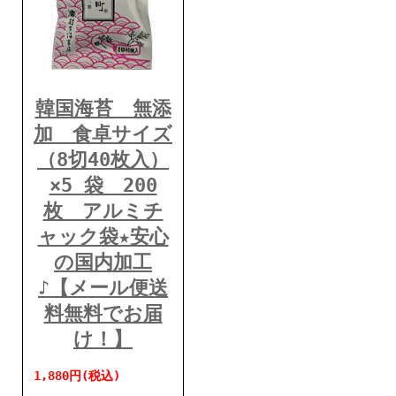
韓国海苔 無添
加 食卓サイズ
（8切40枚入）
×5 袋 200
枚 アルミチ
ャック袋★安心
の国内加工
♪【メール便送
料無料でお届
け！】
1,880円(税込)