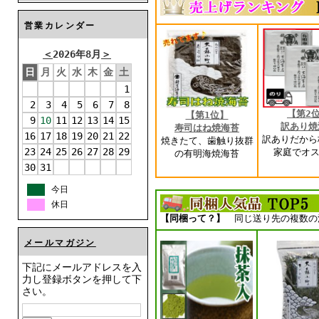
営業カレンダー
＜
2026年8月
＞
日
月
火
水
木
金
土
1
2
3
4
5
6
7
8
【第2
【第1位】
9
10
11
12
13
14
15
訳あり焼
寿司はね焼海苔
16
17
18
19
20
21
22
訳ありだから
焼きたて、歯触り抜群
23
24
25
26
27
28
29
家庭でオス
の有明海焼海苔
30
31
今日
休日
【同梱って？】
同じ送り先の複数の
メールマガジン
下記にメールアドレスを入
力し登録ボタンを押して下
さい。