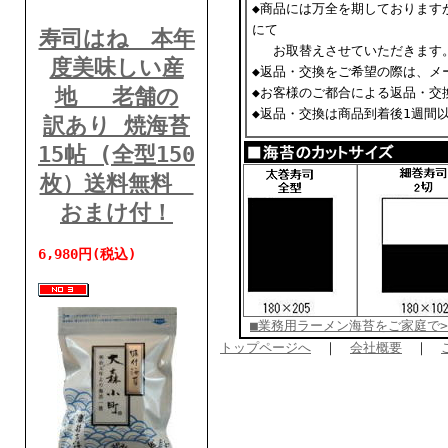
◆商品には万全を期
しております
にて
寿司はね 本年
お取替えさせていただきます
度美味しい産
◆返品・交換をご希望の際は、メ
地 老舗の
◆お客様のご都合による返品・交
◆返品・交換は商品到着後1週間
訳あり 焼海苔
15帖 (全型150
枚）送料無料
おまけ付！
6,980円(税込)
■業務用ラーメン海苔をご家庭で>
トップページへ
｜
会社概要
｜