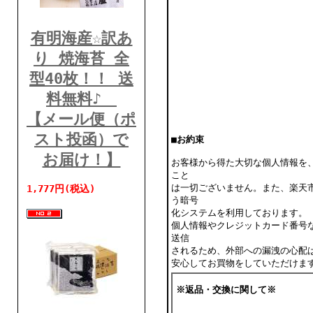
有明海産☆訳あ
り 焼海苔 全
型40枚！！ 送
料無料♪
【メール便（ポ
スト投函）で
■お約束
お届け！】
お客様から得た大切な個人情報を
こと
は一切ございません。また、楽天
1,777円(税込)
う暗号
化システムを利用しております。
個人情報やクレジットカード番号
送信
されるため、外部への漏洩の心配
安心してお買物をしていただけま
※返品・交換に関して※