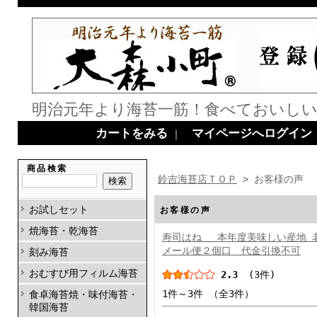
明治元年より海苔一筋！食べておいしい
カートをみる
マイページへログイン
｜
商品検索
鈴吉海苔店ＴＯＰ
> お客様の声
お試しセット
お客様の声
焼海苔・乾海苔
寿司はね 本年度美味しい産地 老
メール便２個口 代金引換不可
刻み海苔
おむすび用フィルム海苔
2.3
(3件)
1件～3件 （全3件）
食卓海苔焼・味付海苔・
韓国海苔