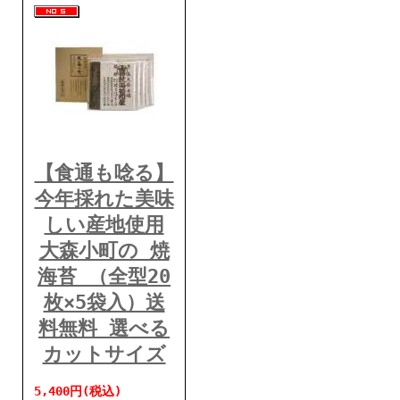
【食通も唸る】
今年採れた美味
しい産地使用
大森小町の 焼
海苔 （全型20
枚×5袋入）送
料無料 選べる
カットサイズ
5,400円(税込)