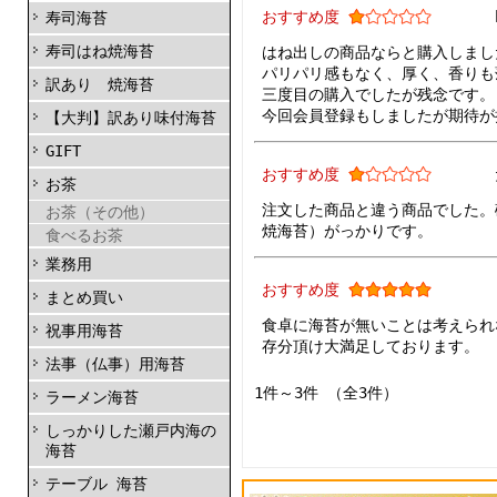
おすすめ度
寿司海苔
寿司はね焼海苔
はね出しの商品ならと購入しまし
パリパリ感もなく、厚く、香りも
訳あり 焼海苔
三度目の購入でしたが残念です。
今回会員登録もしましたが期待が
【大判】訳あり味付海苔
GIFT
おすすめ度
お茶
注文した商品と違う商品でした。
お茶（その他）
焼海苔）がっかりです。
食べるお茶
業務用
おすすめ度
まとめ買い
食卓に海苔が無いことは考えられ
祝事用海苔
存分頂け大満足しております。
法事（仏事）用海苔
1件～3件 （全3件）
ラーメン海苔
しっかりした瀬戸内海の
海苔
テーブル 海苔